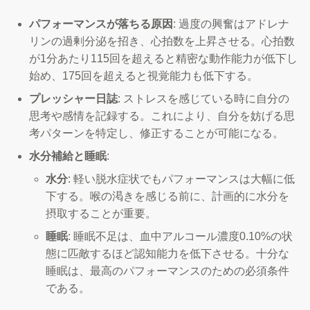
パフォーマンスが落ちる原因
: 過度の興奮はアドレナ
リンの過剰分泌を招き、心拍数を上昇させる。心拍数
が1分あたり115回を超えると精密な動作能力が低下し
始め、175回を超えると視覚能力も低下する。
プレッシャー日誌
: ストレスを感じている時に自分の
思考や感情を記録する。これにより、自分を妨げる思
考パターンを特定し、修正することが可能になる。
水分補給と睡眠
:
水分
: 軽い脱水症状でもパフォーマンスは大幅に低
下する。喉の渇きを感じる前に、計画的に水分を
摂取することが重要。
睡眠
: 睡眠不足は、血中アルコール濃度0.10%の状
態に匹敵するほど認知能力を低下させる。十分な
睡眠は、最高のパフォーマンスのための必須条件
である。