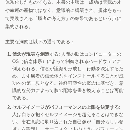
体系化したものである。本書の主張は、成功は天賦の才
や幸運の産物ではなく、意識的に構築され、規律をもっ
て実践される「勝者の考え方」の結果であるという点に
集約される。
主要な洞察は以下の通りである：
信念が現実を創造する
: 人間の脳はコンピューターの
OS（信念体系）によって制御されるハードウェアに
例えられる。信念が認識を形成し、行動を決定するた
め、まず勝者の信念体系をインストールすることが成
功への第一歩となる。神経可塑性の概念に基づき、意
識的な努力によって脳の配線を書き換えることは可能
である。
セルフイメージがパフォーマンスの上限を決定する
:
人は自らが抱くセルフイメージを超えることはできな
い。潜在意識に刷り込まれた自己像が「自分らしい領
域」を設定し、サーモスタットのようにパフォーマン