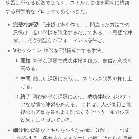
練習は単なる反復ではなく、スキルと自信を同時に構築
する科学的なプロセスであるべきだ。
完璧な練習
: 「練習は癖を作る」。間違った方法での
反復は、悪い習慣を強化するだけである。「完璧な練
習」こそが完璧なパフォーマンスを生む。
Vセッション
: 練習を3部構成にする手法。
開始
: 簡単な課題で成功体験を積み、自信と意欲を
高める。
中間
: 難しい課題に挑戦し、スキルの限界を押し上
げる。
終了
: 再び簡単な課題に戻り、成功体験とポジティ
ブな感情で練習を終える。 これは、人が最初と最
後の出来事を最もよく記憶するという「系列位置
効果」に基づいている。
細分化
: 複雑なスキルを小さな要素に分解し、一つず
つ習得する。各要素をマスターした後にそれらを統合