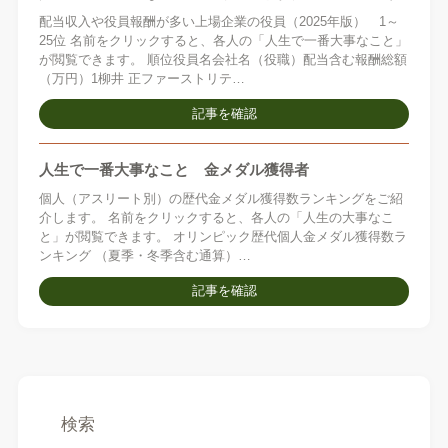
配当収入や役員報酬が多い上場企業の役員（2025年版） 1～
25位 名前をクリックすると、各人の「人生で一番大事なこと」
が閲覧できます。 順位役員名会社名（役職）配当含む報酬総額
（万円）1柳井 正ファーストリテ…
記事を確認
人生で一番大事なこと 金メダル獲得者
個人（アスリート別）の歴代金メダル獲得数ランキングをご紹
介します。 名前をクリックすると、各人の「人生の大事なこ
と」が閲覧できます。 オリンピック歴代個人金メダル獲得数ラ
ンキング （夏季・冬季含む通算）…
記事を確認
検索