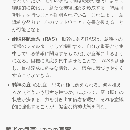
られていたが、近年の研究で脳は経験や思考によって
物理的に変化し、新たな神経回路を形成する「神経可
塑性」を持つことが証明されている。これにより、意
識的な努力で「心のソフトウェア」を書き換えること
が可能となる。
網様体賦活系（RAS）
: 脳幹にあるRASは、意識への
情報のフィルターとして機能する。自分が重要だと集
中している情報に関連するものだけが意識に上るよう
になる。目標に意識を集中させることで、RASを訓練
し、目標達成に必要な情報、人、機会に気づきやすく
することができる。
精神の庭
: 心は庭、思考は種に例えられる。何を植え
るか（どういう思考を持つか）によって、庭（脳）の
状態が決まる。力を引き出す信念を選び、それを意識
的に強化することが、健全な精神状態を育む。
勝者の気高い7つの真実