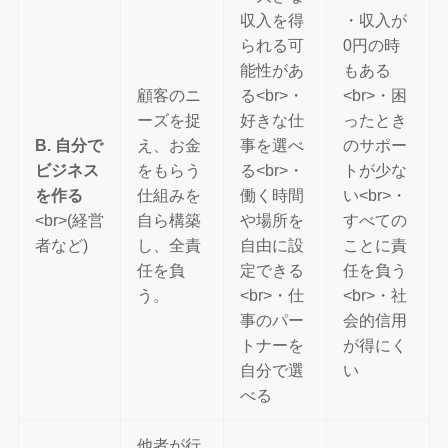
収入を得
・収入が
られる可
0円の時
能性があ
もある
顧客のニ
る<br>・
<br>・困
ーズを捉
好きな仕
ったとき
B. 自分で
え、お金
事を選べ
のサポー
ビジネス
をもらう
る<br>・
トが少な
を作る
仕組みを
働く時間
い<br>・
<br>(経営
自ら構築
や場所を
すべての
者など)
し、全責
自由に設
ことに責
任を負
定できる
任を負う
う。
<br>・仕
<br>・社
事のパー
会的信用
トナーを
が得にく
自分で選
い
べる
他者が行