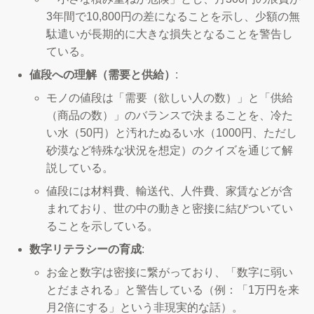
3年間で10,800円の差になることを示し、少額の無
駄遣いが長期的に大きな損失となることを警告し
ている。
値段への理解（需要と供給）
:
モノの値段は「需要（欲しい人の数）」と「供給
（商品の数）」のバランスで決まることを、冷た
い水（50円）と汚れたぬるい水（1000円、ただし
砂漠など特殊な状況を想定）のクイズを通じて解
説している。
値段には材料費、輸送代、人件費、家賃などが含
まれており、世の中の動きと密接に結びついてい
ることを示している。
数字リテラシーの育成
:
お金と数字は密接に繋がっており、「数字に弱い
とだまされる」と警告している（例：「1万円を来
月2倍にする」という非現実的な話）。