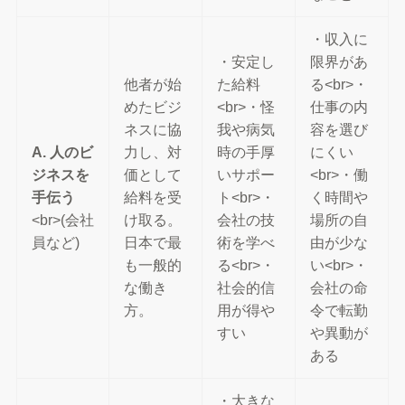
・収入に
・安定し
限界があ
他者が始
た給料
る<br>・
めたビジ
<br>・怪
仕事の内
ネスに協
我や病気
容を選び
A. 人のビ
力し、対
時の手厚
にくい
ジネスを
価として
いサポー
<br>・働
手伝う
給料を受
ト<br>・
く時間や
<br>(会社
け取る。
会社の技
場所の自
員など)
日本で最
術を学べ
由が少な
も一般的
る<br>・
い<br>・
な働き
社会的信
会社の命
方。
用が得や
令で転勤
すい
や異動が
ある
・大きな