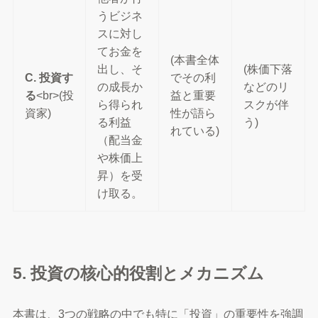
うビジネ
スに対し
てお金を
(本書全体
出し、そ
(株価下落
C. 投資す
でその利
の成長か
などのリ
る
<br>(投
益と重要
ら得られ
スクが伴
資家)
性が語ら
る利益
う)
れている)
（配当金
や株価上
昇）を受
け取る。
5. 投資の核心的役割とメカニズム
本書は、3つの戦略の中でも特に「投資」の重要性を強調